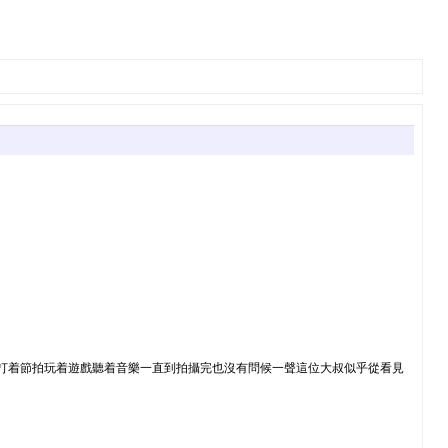
腳打着節拍玩着遊戲聽着音樂一直到拍攝完也沒有問候一聲這位大叔似乎從看見