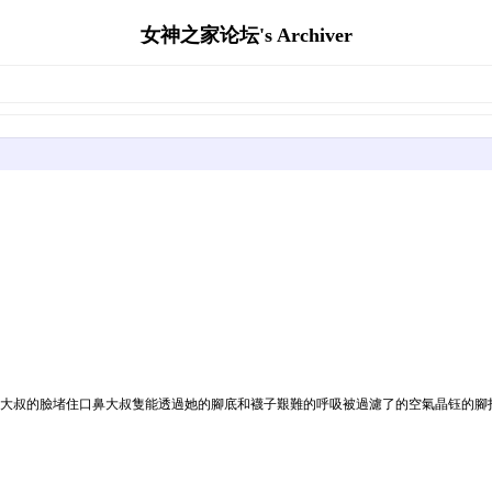
女神之家论坛's Archiver
生大叔的臉堵住口鼻大叔隻能透過她的腳底和襪子艱難的呼吸被過濾了的空氣晶钰的