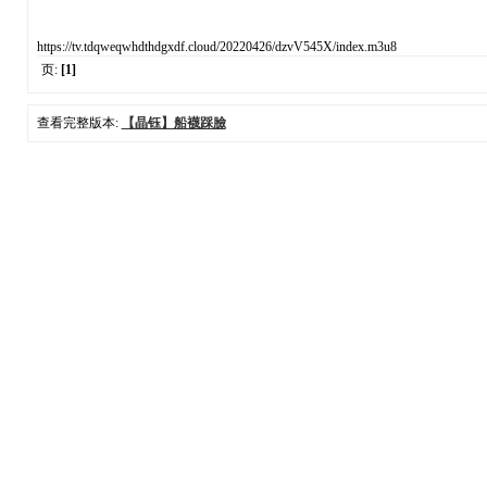
https://tv.tdqweqwhdthdgxdf.cloud/20220426/dzvV545X/index.m3u8
页:
[1]
查看完整版本:
【晶钰】船襪踩臉