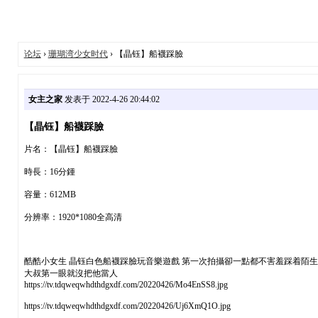
论坛
›
珊瑚湾少女时代
› 【晶钰】船襪踩臉
女主之家
发表于 2022-4-26 20:44:02
【晶钰】船襪踩臉
片名：【晶钰】船襪踩臉
時長：16分鍾
容量：612MB
分辨率：1920*1080全高清
酷酷小女生 晶钰白色船襪踩臉玩音樂遊戲 第一次拍攝卻一點都不害羞踩着陌
大叔第一眼就沒把他當人
https://tv.tdqweqwhdthdgxdf.com/20220426/Mo4EnSS8.jpg
https://tv.tdqweqwhdthdgxdf.com/20220426/Uj6XmQ1O.jpg